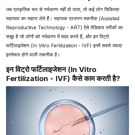
and Timing)
जब प्राकृतिक रूप से गर्भधारण नहीं हो पाता, तो कई लोग चिकित्सा
-
3. एग रिट्रीवल प्रक्रिया (Egg Retrieval Procedure)
सहायता का सहारा लेते हैं। सहायक प्रजनन तकनीक (Assisted
-
4. सीमेन कलेक्शन और स्पर्म प्रिपरेशन (Semen Collection and
Reproductive Technology - ART) ऐसे मेडिकल तरीकों का
Sperm Preparation)
समूह है जो लोगों को गर्भधारण में मदद करते हैं, और इन विट्रो
-
5. फर्टिलाइजेशन (Fertilization) – पारंपरिक IVF या ICSI
फर्टिलाइजेशन (In Vitro Fertilization - IVF) इनमें सबसे ज़्यादा
(Intracytoplasmic Sperm Injection)
इस्तेमाल होने वाली तकनीक है।
-
6. एम्ब्रियो कल्चर और मॉनिटरिंग (Embryo Culture and Monitoring)
-
7. एम्ब्रियो चयन और जेनेटिक टेस्टिंग (Embryo Selection and
इन विट्रो फर्टिलाइजेशन (In Vitro
Genetic Testing)
Fertilization - IVF) कैसे काम करती है?
-
8. एम्ब्रियो ट्रांसफर (Embryo Transfer)
-
9. ल्यूटल फेज़ सपोर्ट (Luteal Phase Support) और पोस्ट-ट्रांसफर केयर
-
10. टू-वीक वेट (Two-Week Wait) और प्रेगनेंसी टेस्टिंग (Pregnancy
Testing)
ICSI (Intracytoplasmic Sperm Injection): IVF तकनीक की एक नज़दीकी
झलक
-
ICSI कब सुझाई जाती है?