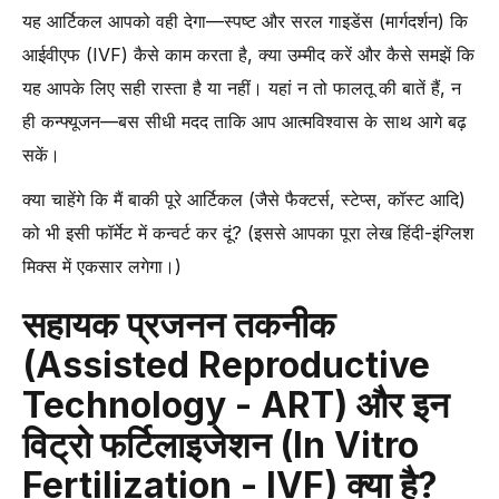
Lining Thickness)
यह आर्टिकल आपको वही देगा—स्पष्ट और सरल गाइडेंस (मार्गदर्शन) कि
-
5. महिला की उम्र (Age of the Woman)
आईवीएफ (IVF) कैसे काम करता है, क्या उम्मीद करें और कैसे समझें कि
-
6. IVF क्लिनिक की गुणवत्ता और लैब की स्थिति (IVF Clinic Quality and
यह आपके लिए सही रास्ता है या नहीं। यहां न तो फालतू की बातें हैं, न
Lab Conditions)
ही कन्फ्यूजन—बस सीधी मदद ताकि आप आत्मविश्वास के साथ आगे बढ़
-
7. IVF साइकल की संख्या (Number of IVF Cycles Completed)
सकें।
-
8. भ्रूण ट्रांसफर का प्रकार और टाइमिंग (Type and Timing of
क्या चाहेंगे कि मैं बाकी पूरे आर्टिकल (जैसे फैक्टर्स, स्टेप्स, कॉस्ट आदि)
Embryo Transfer)
को भी इसी फॉर्मेट में कन्वर्ट कर दूं? (इससे आपका पूरा लेख हिंदी-इंग्लिश
-
IVF प्रक्रिया (In Vitro Fertilization), IUI प्रक्रिया (Intrauterine
Insemination) और अन्य ART (Assisted Reproductive
मिक्स में एकसार लगेगा।)
Technology) विधियों के बीच अंतर
सहायक प्रजनन तकनीक
-
फैलोपियन ट्यूब (Fallopian Tube) डैमेज और अन्य कारणों से होने वाला
बांझपन
(Assisted Reproductive
IVF उपचार चरण-दर-चरण (Step-by-Step): एग रिट्रीवल, ICSI, एम्ब्रियो
Technology - ART) और इन
कल्चर और एम्ब्रियो ट्रांसफर
विट्रो फर्टिलाइजेशन (In Vitro
-
1. ओवेरियन स्टिम्यूलेशन (Ovarian Stimulation) – फर्टिलिटी ड्रग्स
(Fertility Drugs) का उपयोग
Fertilization - IVF) क्या है?
-
2. फाइनल मैच्युरेशन ट्रिगर और टाइमिंग (Final Maturation Trigger