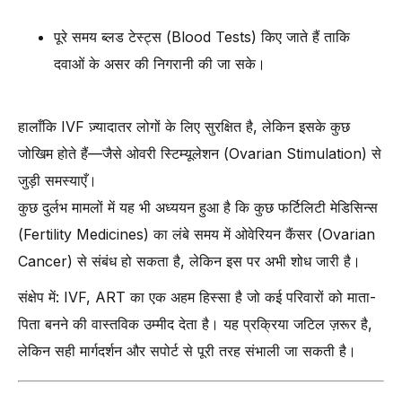
-
3. प्रीइम्प्लांटेशन जेनेटिक टेस्टिंग (PGT) का उपयोग करें
पूरे समय ब्लड टेस्ट्स (Blood Tests) किए जाते हैं ताकि
-
4. सिंगल एम्ब्रियो ट्रांसफर (SET) को प्राथमिकता दें
दवाओं के असर की निगरानी की जा सके।
-
5. उच्च गुणवत्ता वाले IVF क्लिनिक का चयन करें
-
6. शुक्राणु की गुणवत्ता सुनिश्चित करें (Ensure Proper Sperm Quality)
हालाँकि IVF ज़्यादातर लोगों के लिए सुरक्षित है, लेकिन इसके कुछ
-
7. धूम्रपान, शराब और टॉक्सिन्स (Toxins) से दूर रहें
जोखिम होते हैं—जैसे ओवरी स्टिम्यूलेशन (Ovarian Stimulation) से
-
8. एम्ब्रियो ट्रांसफर का सही टाइमिंग (Optimize Timing of Embryo
जुड़ी समस्याएँ।
Transfer)
कुछ दुर्लभ मामलों में यह भी अध्ययन हुआ है कि कुछ फर्टिलिटी मेडिसिन्स
जब IVF असफल हो जाए: आगे क्या? (When IVF Fails: What’s Next?)
(Fertility Medicines) का लंबे समय में ओवेरियन कैंसर (Ovarian
वास्तविक मरीजों की कहानियाँ — Dr. Anshu Agarwal’s Clinic से
Cancer) से संबंध हो सकता है, लेकिन इस पर अभी शोध जारी है।
-
क्यों चुनें Dr. Anshu Agarwal’s IVF Clinic?
संक्षेप में: IVF, ART का एक अहम हिस्सा है जो कई परिवारों को माता-
सही IVF क्लिनिक कैसे चुनें (How to Choose the Right IVF Clinic)
पिता बनने की वास्तविक उम्मीद देता है। यह प्रक्रिया जटिल ज़रूर है,
-
1. सफलता दर (Success Rates) देखें
लेकिन सही मार्गदर्शन और सपोर्ट से पूरी तरह संभाली जा सकती है।
-
2. क्लिनिक की मान्यता (Accreditation) और प्रमाणपत्र
(Certifications) जाँचें