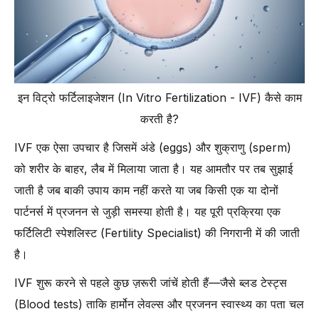
-
ICSI कैसे काम करती है?
-
ICSI के फायदे
IVF की लागत (IVF Costs) को समझना: क्या उम्मीद करें और कैसे बजट बनाएं
-
IVF की लागत आम तौर पर किन चीज़ों को कवर करती है:
इन विट्रो फर्टिलाइजेशन (In Vitro Fertilization - IVF) कैसे काम
-
अतिरिक्त खर्च (Extra Costs) में शामिल हो सकते हैं:
करती है?
IVF की तैयारी: शरीर और मन को तैयार करना क्यों ज़रूरी है
IVF एक ऐसा उपचार है जिसमें अंडे (eggs) और शुक्राणु (sperm)
-
IVF ट्रीटमेंट की तैयारी के लिए शरीर और मन को तैयार करने के कदम
को शरीर के बाहर, लैब में मिलाया जाता है। यह आमतौर पर तब सुझाई
-
1. शारीरिक स्वास्थ्य पर ध्यान दें (Focus on Physical Health):
जाती है जब बाकी उपाय काम नहीं करते या जब किसी एक या दोनों
-
2. नियमित व्यायाम करें — लेकिन अति न करें (Exercise Regularly, But
पार्टनर्स में प्रजनन से जुड़ी समस्या होती है। यह पूरी प्रक्रिया एक
Gently):
फर्टिलिटी स्पेशलिस्ट (Fertility Specialist) की निगरानी में की जाती
-
3. मानसिक स्वास्थ्य (Mental Health) को नज़रअंदाज़ न करें
है।
इन विट्रो फर्टिलाइजेशन (In Vitro Fertilization - IVF) के जोखिम: जन्म दोष,
IVF शुरू करने से पहले कुछ ज़रूरी जांचें होती हैं—जैसे ब्लड टेस्ट्स
जटिलताएँ और असफलताएँ
(Blood tests) ताकि हार्मोन लेवल्स और प्रजनन स्वास्थ्य का पता चल
-
1. जन्म दोष (Birth Defects) का बढ़ा हुआ जोखिम