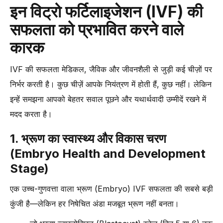
इन विट्रो फर्टिलाइजेशन (IVF) की
-
3. डॉक्टर और स्टाफ का अनुभव (Experience of Doctors and Staff)
-
4. लैब तकनीक (Lab Technology) और उपकरण (Equipment) की
सफलता को प्रभावित करने वाले
गुणवत्ता
कारक
-
5. व्यक्तिगत ट्रीटमेंट प्लान (Personalized Treatment Plan)
-
6. सपोर्ट सर्विसेज़ (Support Services)
IVF की सफलता मेडिकल, जैविक और जीवनशैली से जुड़ी कई चीज़ों पर
-
7. लागत और फाइनेंसिंग विकल्प (Cost and Financing Options)
निर्भर करती है। कुछ चीज़ें आपके नियंत्रण में होती हैं, कुछ नहीं। लेकिन
इन्हें समझना आपको बेहतर सवाल पूछने और यथार्थवादी उम्मीदें रखने में
-
8. मरीजों की समीक्षाएँ (Patient Reviews) और अनुभव
मदद करता है।
-
9. विशेष मामलों का अनुभव (Specialized Case Experience)
-
10. एडवांस विकल्प (Advanced Options) की उपलब्धता
1. भ्रूण का स्वास्थ्य और विकास चरण
निष्कर्ष (Conclusion)
(Embryo Health and Development
Stage)
एक उच्च-गुणवत्ता वाला भ्रूण (Embryo) IVF सफलता की सबसे बड़ी
कुंजी है—लेकिन हर निषेचित अंडा मजबूत भ्रूण नहीं बनता।