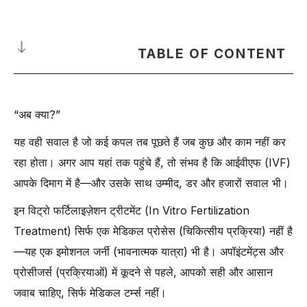
TABLE OF CONTENT
सहायक प्रजनन तकनीक (Assisted Reproductive Technology -
ART) और इन विट्रो फर्टिलाइजेशन (In Vitro Fertilization - IVF) क्या है?
“अब क्या?”
-
इन विट्रो फर्टिलाइजेशन (In Vitro Fertilization - IVF) कैसे काम करती
यह वही सवाल है जो कई कपल तब पूछते हैं जब कुछ और काम नहीं कर
है?
रहा होता। अगर आप यहां तक पहुंचे हैं, तो संभव है कि आईवीएफ (IVF)
इन विट्रो फर्टिलाइजेशन (IVF) की सफलता को प्रभावित करने वाले कारक
आपके दिमाग में है—और उसके साथ उम्मीद, डर और हजारों सवाल भी।
-
1. भ्रूण का स्वास्थ्य और विकास चरण (Embryo Health and
Development Stage)
इन विट्रो फर्टिलाइज़ेशन ट्रीटमेंट (In Vitro Fertilization
-
2. अंडे की गुणवत्ता और ओवेरियन रिजर्व (Egg Quality and Ovarian
Treatment) सिर्फ एक मेडिकल प्रोसेस (चिकित्सीय प्रक्रिया) नहीं है
Reserve)
—यह एक इमोशनल जर्नी (भावनात्मक यात्रा) भी है। अपॉइंटमेंट्स और
-
3. शुक्राणु की गुणवत्ता और फर्टिलाइजेशन तकनीक (Sperm Quality and
प्रोसीजर्स (प्रक्रियाओं) में कूदने से पहले, आपको सही और आसान
Fertilization Technique)
जवाब चाहिए, सिर्फ मेडिकल टर्म्स नहीं।
-
4. गर्भाशय का स्वास्थ्य और लाइनिंग की मोटाई (Uterine Health and