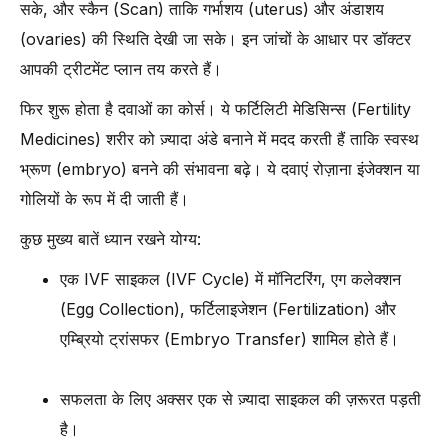
सके, और स्कैन (Scan) ताकि गर्भाशय (uterus) और अंडाशय
-
2. मल्टीपल प्रेगनेंसी (Multiple Pregnancy) का खतरा
(ovaries) की स्थिति देखी जा सके। इन जांचों के आधार पर डॉक्टर
-
3. समय से पहले जन्म (Premature Birth) और कम जन्म वज़न (Low
आपकी ट्रीटमेंट प्लान तय करते हैं।
Birth Weight)
-
4. ओवेरियन हाइपरस्टिम्यूलेशन सिंड्रोम (Ovarian Hyperstimulation
फिर शुरू होता है दवाओं का कोर्स। ये फर्टिलिटी मेडिसिन्स (Fertility
Syndrome - OHSS)
Medicines) शरीर को ज़्यादा अंडे बनाने में मदद करती हैं ताकि स्वस्थ
-
5. एम्ब्रियो इम्प्लांटेशन फेल्योर (Failed Embryo Implantation)
भ्रूण (embryo) बनने की संभावना बढ़े। ये दवाएं रोज़ाना इंजेक्शन या
-
6. एक्टोपिक प्रेगनेंसी (Ectopic Pregnancy)
गोलियों के रूप में दी जाती हैं।
-
7. भावनात्मक और आर्थिक तनाव (Emotional and Financial Stress)
कुछ मुख्य बातें ध्यान रखने योग्य:
-
8. डोनर एग्स (Donor Eggs) से जुड़े जोखिम
एक IVF साइकल (IVF Cycle) में मॉनिटरिंग, एग कलेक्शन
-
9. गर्भपात (Miscarriage) का खतरा
(Egg Collection), फर्टिलाइजेशन (Fertilization) और
-
10. IVF से जन्मे बच्चों के दीर्घकालिक स्वास्थ्य अनिश्चितताएँ (Long-Term
एम्ब्रियो ट्रांसफर (Embryo Transfer) शामिल होते हैं।
Health Uncertainties)
IVF परिणामों को बेहतर बनाने और जन्म दोष के जोखिम घटाने के तरीके
सफलता के लिए अक्सर एक से ज़्यादा साइकल की ज़रूरत पड़ती
-
1. मातृ आयु (Maternal Age) का प्रबंधन करें
है।
-
2. स्वस्थ BMI बनाए रखें (Maintain a Healthy BMI)