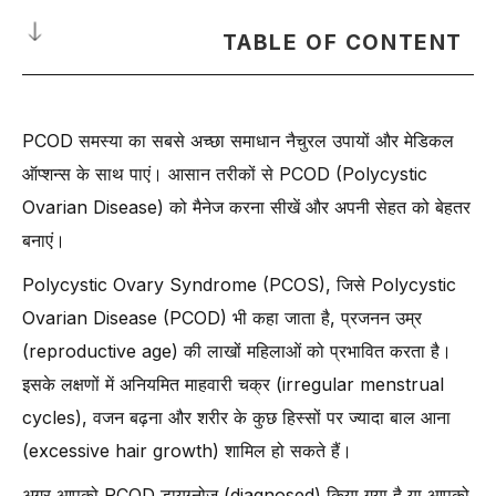
TABLE OF CONTENT
PCOD क्या है?
PCOD समस्या का सबसे अच्छा समाधान नैचुरल उपायों और मेडिकल
-
Polycystic Ovary Syndrome (PCOS) से यह कैसे अलग है?
ऑप्शन्स के साथ पाएं। आसान तरीकों से PCOD (Polycystic
-
4. वजन और मेटाबॉलिज़्म (Weight and Metabolism)
Ovarian Disease) को मैनेज करना सीखें और अपनी सेहत को बेहतर
-
5. प्रजनन क्षमता और इलाज का तरीका (Fertility and Treatment
बनाएं।
Approach)
PCOD होने के कारण क्या हैं?
Polycystic Ovary Syndrome (PCOS), जिसे Polycystic
-
1. हार्मोनल असंतुलन (Hormonal Imbalance)
Ovarian Disease (PCOD) भी कहा जाता है, प्रजनन उम्र
-
2. इंसुलिन प्रतिरोध (Insulin Resistance)
(reproductive age) की लाखों महिलाओं को प्रभावित करता है।
इसके लक्षणों में अनियमित माहवारी चक्र (irregular menstrual
-
3. आनुवांशिक कारण (Genetic Factors)
cycles), वजन बढ़ना और शरीर के कुछ हिस्सों पर ज्यादा बाल आना
-
4. पुरानी सूजन (Chronic Inflammation)
(excessive hair growth) शामिल हो सकते हैं।
-
5. अस्वस्थ जीवनशैली (Unhealthy Lifestyle)
अगर आपको PCOD डायग्नोज़ (diagnosed) किया गया है या आपको
-
6. मोटापा (Obesity)