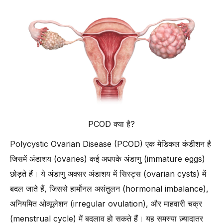
-
1. संतुलित डाइट और पोषण (Balanced Diet and Nutrition)
-
2. नियमित शारीरिक गतिविधि (Regular Physical Activity)
-
3. तनाव प्रबंधन तकनीक (Stress Management Techniques)
-
4. पर्याप्त नींद की आदत (Adequate Sleep Routine)
-
5. हर्बल और आयुर्वेदिक उपाय (Herbal and Ayurvedic Remedies)
-
6. हेल्दी वज़न बनाए रखना (Maintaining a Healthy Weight)
-
7. शुगर और प्रोसेस्ड फूड कम करना (Limiting Sugar and
PCOD क्या है?
Processed Foods)
-
8. जीवनशैली में निरंतरता बनाए रखना (Staying Consistent with
Polycystic Ovarian Disease (PCOD) एक मेडिकल कंडीशन है
Lifestyle Changes)
जिसमें अंडाशय (ovaries) कई अधपके अंडाणु (immature eggs)
PCOD के लिए कौन-कौन से मेडिकल ट्रीटमेंट्स उपलब्ध हैं?
छोड़ते हैं। ये अंडाणु अक्सर अंडाशय में सिस्ट्स (ovarian cysts) में
-
1. हार्मोनल बर्थ कंट्रोल पिल्स (Hormonal Birth Control Pills)
बदल जाते हैं, जिससे हार्मोनल असंतुलन (hormonal imbalance),
-
2. इंसुलिन-सेंसिटाइज़िंग मेडिकेशन (Insulin-Sensitizing Medications)
अनियमित ओव्यूलेशन (irregular ovulation), और माहवारी चक्र
-
3. ओव्यूलेशन इंडक्शन ड्रग्स (Ovulation Induction Drugs)
(menstrual cycle) में बदलाव हो सकते हैं। यह समस्या ज़्यादातर