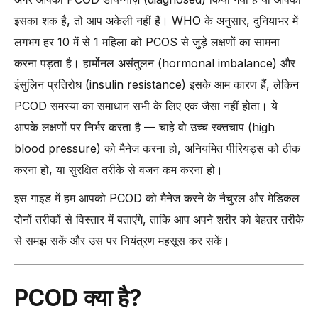
इसका शक है, तो आप अकेली नहीं हैं। WHO के अनुसार, दुनियाभर में
-
7. तनाव और खराब नींद (Stress and Poor Sleep)
लगभग हर 10 में से 1 महिला को PCOS से जुड़े लक्षणों का सामना
PCOD के लक्षण क्या हैं?
करना पड़ता है। हार्मोनल असंतुलन (hormonal imbalance) और
-
1. अनियमित माहवारी चक्र (Irregular Menstrual Cycles)
इंसुलिन प्रतिरोध (insulin resistance) इसके आम कारण हैं, लेकिन
-
2. अधिक बालों की वृद्धि (Excessive Hair Growth)
PCOD समस्या का समाधान सभी के लिए एक जैसा नहीं होता। ये
-
3. मुंहासे और तैलीय त्वचा (Acne and Oily Skin)
आपके लक्षणों पर निर्भर करता है — चाहे वो उच्च रक्तचाप (high
-
4. वजन बढ़ना और कम करने में कठिनाई (Weight Gain and Difficulty
blood pressure) को मैनेज करना हो, अनियमित पीरियड्स को ठीक
Losing Weight)
करना हो, या सुरक्षित तरीके से वजन कम करना हो।
-
5. बालों का झड़ना या पतलापन (Hair Thinning or Hair Loss)
इस गाइड में हम आपको PCOD को मैनेज करने के नैचुरल और मेडिकल
-
6. त्वचा पर काले पैच (Dark Patches on Skin)
दोनों तरीकों से विस्तार में बताएंगे, ताकि आप अपने शरीर को बेहतर तरीके
-
7. मूड स्विंग्स और थकान (Mood Swings and Fatigue)
से समझ सकें और उस पर नियंत्रण महसूस कर सकें।
-
8. प्रजनन संबंधी समस्याएं (Fertility Issues)
क्या शरीर पर अधिक बाल आना PCOD का लक्षण है?
PCOD क्या है?
क्या PCOD से हाई ब्लड प्रेशर और अन्य स्वास्थ्य समस्याएं हो सकती हैं?
PCOD को मैनेज करने के नैचुरल तरीके कौन से हैं?