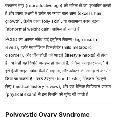
प्रजनन उम्र (reproductive age) की महिलाओं को प्रभावित करती
-
4. एंटी-एंड्रोजेन मेडिकेशन (Anti-Androgen Medications)
है और इसके लक्षणों में शरीर पर ज्यादा बाल आना (excess hair
-
5. सर्जिकल ऑप्शन्स (जैसे Ovarian Drilling)
growth), तैलीय त्वचा (oily skin), या असामान्य वजन बढ़ना
-
6. फर्टिलिटी ट्रीटमेंट्स (Fertility Treatments)
(abnormal weight gain) शामिल हो सकते हैं।
डॉक्टर्स PCOD का डायग्नोस कैसे करते हैं?
PCOD का अक्सर संबंध हाई इंसुलिन लेवल्स (high insulin
-
1. मेडिकल चर्चा और हिस्ट्री (Medical Discussion and History)
levels), हल्के मेटाबॉलिक डिसऑर्डर (mild metabolic
-
2. शारीरिक जांच (Physical Check-Up)
disorder), और जीवनशैली की आदतों (lifestyle habits) से होता
-
3. अल्ट्रासाउंड इमेजिंग (Ultrasound Imaging)
है। भले ही यह स्थिति असहज हो सकती है, लेकिन ज़्यादातर मामलों में
-
4. ब्लड वर्क और हार्मोन टेस्ट्स (Blood Work and Hormone Tests)
इसे हेल्दी डाइट, जीवनशैली में बदलाव, और डॉक्टर की सलाह से कंट्रोल
-
PCOD की पहचान और इलाज में डॉ. अंशु अग्रवाल कैसे मदद कर सकती हैं?
किया जा सकता है। ब्लड टेस्ट्स (blood tests), मेडिकल हिस्ट्री
अगर PCOD का इलाज न किया जाए तो लंबे समय में क्या असर हो सकता है?
रिव्यू (medical history review), और एक बेसिक फिजिकल एग्ज़ाम
-
1. PCOD के लिए सबसे अच्छा इलाज कौन सा है?
(physical exam) से इस स्थिति की पुष्टि की जाती है।
-
4. क्या PCOD में प्रेग्नेंसी संभव है?
-
5. क्या PCOD मानसिक स्वास्थ्य को प्रभावित करता है?
Polycystic Ovary Syndrome