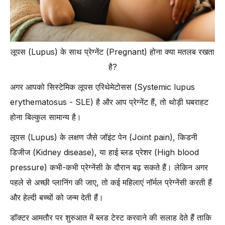
-
1.प्रेग्नेंसी में लूपस के कौन-कौन से एंटीबॉडीज़ (Antibodies) होते हैं?
-
2.क्या लूपस एंटीबॉडीज़ मिसकैरेज का कारण बन सकते हैं?
-
3.प्रेग्नेंसी में लूपस पॉज़िटिव (Lupus positive) का मतलब क्या होता है?
लूपस (Lupus) के साथ प्रेग्नेंट (Pregnant) होना क्या मतलब रखता
-
4.क्या लूपस की वजह से प्रेग्नेंसी टेस्ट पॉज़िटिव आ सकता है?
है?
-
5.लूपस के साथ रोज़मर्रा की ज़िंदगी कैसी होती है?
-
6.क्या लूपस एक गंभीर बीमारी है?
अगर आपको सिस्टेमिक लूपस एरिथेमेटोसस (Systemic lupus
erythematosus - SLE) है और आप प्रेग्नेंट हैं, तो थोड़ी घबराहट
होना बिल्कुल सामान्य है।
लूपस (Lupus) के लक्षण जैसे जॉइंट पेन (Joint pain), किडनी
डिजीज (Kidney disease), या हाई ब्लड प्रेशर (High blood
pressure) कभी-कभी प्रेग्नेंसी के दौरान बढ़ सकते हैं। लेकिन अगर
पहले से अच्छी प्लानिंग की जाए, तो कई महिलाएं नॉर्मल प्रेग्नेंसी करती हैं
और हेल्दी बच्चों को जन्म देती हैं।
डॉक्टर आमतौर पर शुरुआत में ब्लड टेस्ट करवाने की सलाह देते हैं ताकि