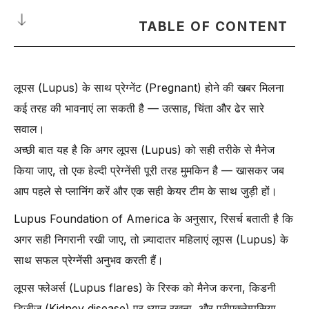
TABLE OF CONTENT
लूपस (Lupus) के साथ प्रेग्नेंट (Pregnant) होना क्या मतलब रखता है?
लूपस (Lupus) के साथ प्रेग्नेंट (Pregnant) होने की खबर मिलना
क्या लूपस (Lupus) के साथ हेल्दी प्रेग्नेंसी मुमकिन है?
कई तरह की भावनाएं ला सकती है — उत्साह, चिंता और ढेर सारे
लूपस (Lupus) के साथ प्रेग्नेंसी में कौन-कौन से मैटरनल रिस्क(Maternal
Risks) और कॉम्प्लिकेशन्स(Complications) हो सकते हैं?
सवाल।
अच्छी बात यह है कि अगर लूपस (Lupus) को सही तरीके से मैनेज
-
1. प्रीएक्लेम्पसिया (Preeclampsia) का हाई रिस्क
किया जाए, तो एक हेल्दी प्रेग्नेंसी पूरी तरह मुमकिन है — खासकर जब
-
2. मिसकैरेज (Miscarriage) के बढ़े हुए चांस
आप पहले से प्लानिंग करें और एक सही केयर टीम के साथ जुड़ी हों।
-
3. प्रीटर्म लेबर और डिलीवरी (Preterm labor and delivery)
-
4. प्रेग्नेंसी के दौरान लूपस फ्लेअर (Lupus flare)
Lupus Foundation of America के अनुसार, रिसर्च बताती है कि
अगर सही निगरानी रखी जाए, तो ज़्यादातर महिलाएं लूपस (Lupus) के
-
5. ब्लड क्लॉट्स और स्ट्रोक (Blood clots and stroke) का रिस्क
साथ सफल प्रेग्नेंसी अनुभव करती हैं।
-
6. किडनी डिजीज का बिगड़ना (Worsening kidney disease)
-
7. बेबी में इन्ट्रायूटेराइन ग्रोथ रिटार्डेशन (Intrauterine Growth
लूपस फ्लेअर्स (Lupus flares) के रिस्क को मैनेज करना, किडनी
Retardation - IUGR)
डिजीज (Kidney disease) पर ध्यान रखना, और प्रीएक्लेम्पसिया