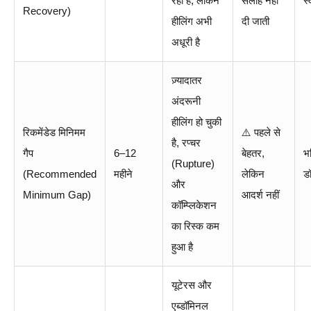
रही है, लेकिन
सलाह नहीं
स्
Recovery)
हीलिंग अभी
दी जाती
अधूरी है
ज़्यादातर
अंदरूनी
हीलिंग हो चुकी
रिकमेंडेड मिनिमम
⚠️ पहले से
है, रप्चर
गैप
6–12
बेहतर,
भव
(Rupture)
(Recommended
महीने
लेकिन
डॉ
और
Minimum Gap)
आदर्श नहीं
कॉम्प्लिकेशन
का रिस्क कम
हुआ है
यूटेरस और
एब्डॉमिनल