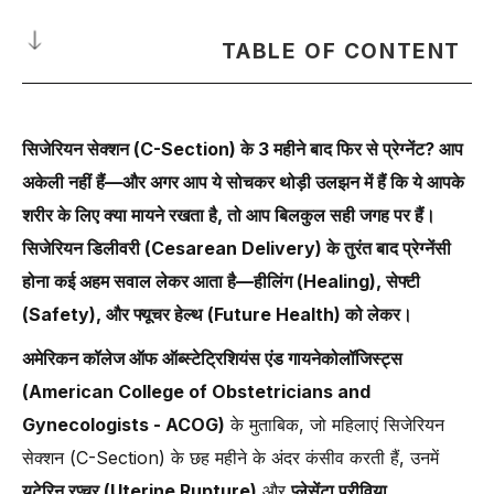
TABLE OF CONTENT
क्या आप सिजेरियन सेक्शन (C-Section) के सिर्फ 3 महीने बाद फिर से प्रेग्नेंट हो
सकती हैं?
सिजेरियन सेक्शन (C-Section) के 3 महीने बाद फिर से प्रेग्नेंट? आप
क्या C-Section इतनी जल्दी दोबारा प्रेग्नेंसी को प्रभावित करता है?
अकेली नहीं हैं—और अगर आप ये सोचकर थोड़ी उलझन में हैं कि ये आपके
डॉ. अंशु अग्रवाल की सलाह: सिजेरियन डिलीवरी (Cesarean Delivery) के बाद
शरीर के लिए क्या मायने रखता है, तो आप बिलकुल सही जगह पर हैं।
रुकना क्यों ज़रूरी है
सिजेरियन डिलीवरी (Cesarean Delivery) के तुरंत बाद प्रेग्नेंसी
सिजेरियन सेक्शन (C-Section) के 3 महीने बाद दोबारा प्रेग्नेंट होने के क्या जोखिम
होना कई अहम सवाल लेकर आता है—हीलिंग (Healing), सेफ्टी
हो सकते हैं?
(Safety), और फ्यूचर हेल्थ (Future Health) को लेकर।
सिजेरियन सेक्शन (Cesarean Section) के बाद शरीर कैसे हील करता है?
अमेरिकन कॉलेज ऑफ ऑब्स्टेट्रिशियंस एंड गायनेकोलॉजिस्ट्स
C-Section के बाद दोबारा प्रेग्नेंसी से पहले रिकवरी टाइमलाइन क्या होनी चाहिए?
(American College of Obstetricians and
पिछले C-Section के बाद हेल्दी प्रेग्नेंसी के लिए टिप्स
Gynecologists - ACOG)
के मुताबिक, जो महिलाएं सिजेरियन
C-Section से जुड़ी अक्सर पूछी जाने वाली बातें (FAQs on Caesarean
सेक्शन (C-Section) के छह महीने के अंदर कंसीव करती हैं, उनमें
Section)
यूटेरिन रप्चर (Uterine Rupture)
और
प्लेसेंटा प्रीविया
निष्कर्ष (Conclusion)