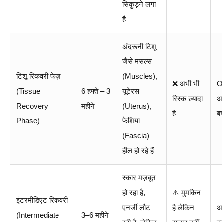
सिकुड़ने लगा
है
अंदरूनी टिशू
जैसे मसल्स
टिशू रिकवरी फेज़
(Muscles),
❌ अभी भी
O
(Tissue
6 हफ्ते – 3
यूटेरस
रिस्क ज़्यादा
अप
Recovery
महीने
(Uterus),
है
बच
Phase)
फेशिया
(Fascia)
हील हो रहे हैं
स्कार मज़बूत
हो रहा है,
⚠️ मुमकिन
इंटरमीडिएट रिकवरी
एनर्जी लौट
है लेकिन
अभ
(Intermediate
3–6 महीने