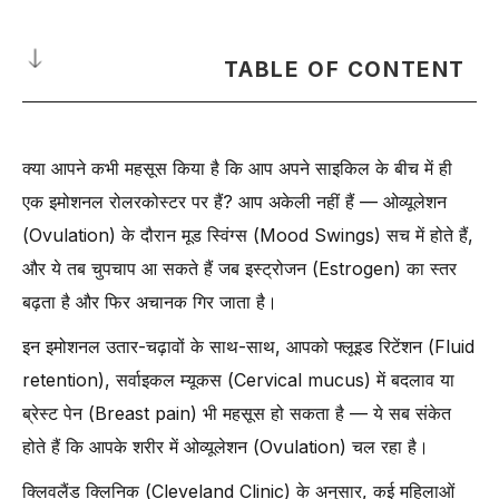
TABLE OF CONTENT
ओव्यूलेशन (Ovulation) के दौरान मूड स्विंग्स (Mood Swings) क्या होते हैं?
क्या आपने कभी महसूस किया है कि आप अपने साइकिल के बीच में ही
क्या ओव्यूलेशन (Ovulation) के दौरान मूड स्विंग्स (Mood Swings) होना
सामान्य है?
एक इमोशनल रोलरकोस्टर पर हैं? आप अकेली नहीं हैं — ओव्यूलेशन
ओव्यूलेशन (Ovulation) के दौरान मूड स्विंग्स (Mood Swings) क्यों होते हैं?
(Ovulation) के दौरान मूड स्विंग्स (Mood Swings) सच में होते हैं,
ओव्यूलेशन (Ovulation) मूड स्विंग्स बनाम पीएमएस (PMS) मूड स्विंग्स: कैसे
और ये तब चुपचाप आ सकते हैं जब इस्ट्रोजन (Estrogen) का स्तर
पहचानें फर्क
बढ़ता है और फिर अचानक गिर जाता है।
ओव्यूलेशन (Ovulation) के आम संकेत क्या हैं?
इन इमोशनल उतार-चढ़ावों के साथ-साथ, आपको फ्लूइड रिटेंशन (Fluid
ओव्यूलेशन (Ovulation) के दौरान मूड स्विंग्स (Mood Swings) को कंट्रोल में
retention), सर्वाइकल म्यूकस (Cervical mucus) में बदलाव या
लाने के 8 आसान टिप्स
ब्रेस्ट पेन (Breast pain) भी महसूस हो सकता है — ये सब संकेत
क्या ब्रेस्ट पेन (Breast Pain) और पेट दर्द (Abdominal Pain) का ओव्यूलेशन
(Ovulation) मूड स्विंग्स (Mood Swings) से संबंध हो सकता है?
होते हैं कि आपके शरीर में ओव्यूलेशन (Ovulation) चल रहा है।
क्या बर्थ कंट्रोल मेडिकेशन (Birth Control Medications) ओव्यूलेशन मूड
क्लिवलैंड क्लिनिक (Cleveland Clinic) के अनुसार, कई महिलाओं