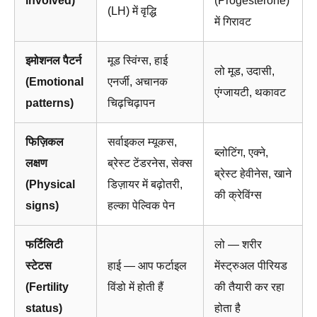
involved)
(Progesterone)
(LH) में वृद्धि
में गिरावट
इमोशनल पैटर्न
मूड स्विंग्स, हाई
लो मूड, उदासी,
(Emotional
एनर्जी, अचानक
एंग्जायटी, थकावट
patterns)
चिढ़चिढ़ापन
फिज़िकल
सर्वाइकल म्यूकस,
ब्लोटिंग, एक्ने,
लक्षण
ब्रेस्ट टेंडरनेस, सेक्स
ब्रेस्ट हेवीनेस, खाने
(Physical
डिज़ायर में बढ़ोतरी,
की क्रेविंग्स
signs)
हल्का पेल्विक पेन
फर्टिलिटी
लो — शरीर
स्टेटस
हाई — आप फर्टाइल
मेंस्ट्रुअल पीरियड
(Fertility
विंडो में होती हैं
की तैयारी कर रहा
status)
होता है